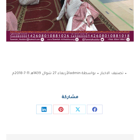
تصنيف:
الاخبار
بواسطة
admin
الأربعاء 27 شوال 1439هـ 11-7-2018م
مشاركة
Share
Share
Share
Share
on
on
on
on
LinkedIn
Pinterest
Facebook
X