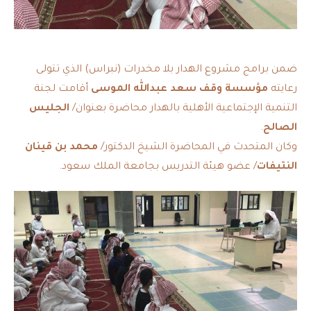
ضمن برامج مشروع الهدار بلا مخدرات (نبراس) الذي تتولى
رعايته
مؤسسة وقف سعد عبدالله الموسى
أقامت لجنة
التنمية الإجتماعية الأهلية بالهدار محاضرة بعنوان/
الجليس
الصالح
.
وكان المتحدث في المحاضرة الشيخ الدكتور/
محمد بن قينان
النتيفات
/ عضو هيئة التدريس بجامعة الملك سعود.