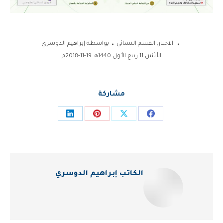
الاخبار
,
القسم النسائي
بواسطة
إبراهيم الدوسري
الأثنين 11 ربيع الأول 1440هـ 19-11-2018م
مشاركة
Share
Share
Share
Share
on
on
on
on
LinkedIn
Pinterest
Facebook
X
الكاتب
إبراهيم الدوسري