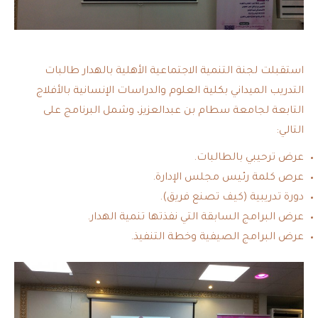
استقبلت لجنة التنمية الاجتماعية الأهلية بالهدار طالبات
التدريب الميداني بكلية العلوم والدراسات الإنسانية بالأفلاج
التابعة لجامعة سطام بن عبدالعزيز، وشمل البرنامج على
التالي:
عرض ترحيبي بالطالبات.
عرص كلمة رئيس مجلس الإدارة.
دورة تدريبية (كيف تصنع فريق).
عرض البرامج السابقة التي نفذتها تنمية الهدار.
عرض البرامج الصيفية وخطة التنفيذ.