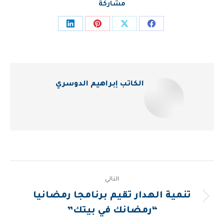
مشاركة
Share
Share
Share
Share
on
on
on
on
LinkedIn
Pinterest
Facebook
X
الكاتب
إبراهيم الدوسري
Post
التالي
navigation
تنمية الهدار تقيم برنامجا رمضانيا
المقالة
“رمضانك في بيتك”
التالية: