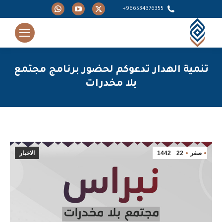
Whatsapp
YouTube
X
966534376355+
page
page
page
opens
opens
opens
in
in
in
new
new
new
تنمية الهدار تدعوكم لحضور برنامج مجتمع
window
window
window
بلا مخدرات
You are here:
صفر
22
1442
الاخبار