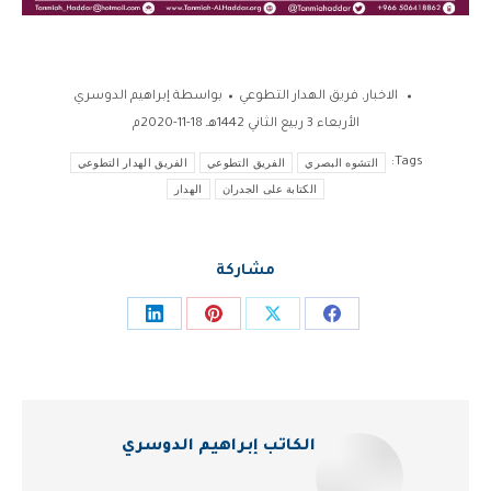
الاخبار
,
فريق الهدار التطوعي
بواسطة
إبراهيم الدوسري
الأربعاء 3 ربيع الثاني 1442هـ 18-11-2020م
Tags:
التشوه البصري
الفريق التطوعي
الفريق الهدار التطوعي
الكتابة على الجدران
الهدار
مشاركة
Share
Share
Share
Share
on
on
on
on
LinkedIn
Pinterest
Facebook
X
الكاتب
إبراهيم الدوسري