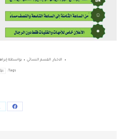
الاخبار
,
القسم النسائي
بواسطة
إبرا
Tags:
الأ
Share
on
acebook