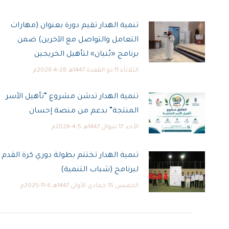
تنمية الهدار تقيم دورة بعنوان (مهارات
التعامل والتواصل مع الآخرين) ضمن
برنامج «بُنيان» لتأهيل الخريجين
الثلاثاء 11 ذو القعدة 1447هـ 28-4-2026م
تنمية الهدار تدشن مشروع “تأهيل الأسر
المنتجة” بدعم من منصة إحسان
الأحد 17 شوال 1447هـ 5-4-2026م
تنمية الهدار تختتم بطولة دوري كرة القدم
لبرنامج (شباب التنمية)
الخميس 15 جمادى الأولى 1447هـ 6-11-2025م