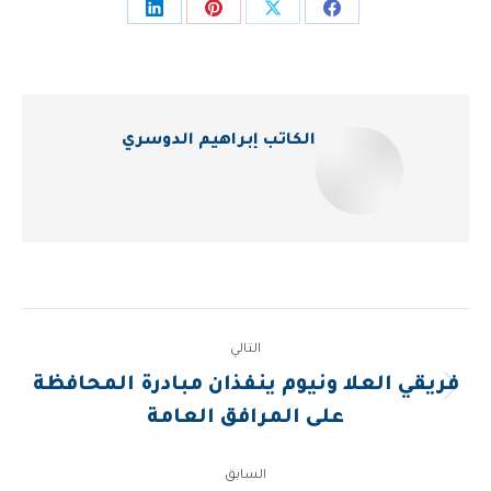
Share
Share
Share
Share
on
on
on
on
LinkedIn
Pinterest
Facebook
X
الكاتب
إبراهيم الدوسري
Post
التالي
navigation
فريقي العلا ونيوم ينفذان مبادرة المحافظة
المقالة
على المرافق العامة
التالية:
السابق