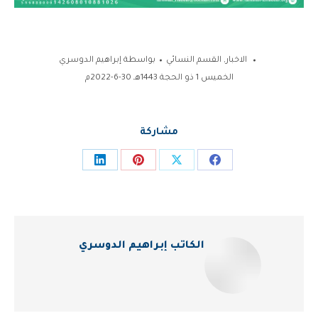
الاخبار
,
القسم النسائي
بواسطة
إبراهيم الدوسري
الخميس 1 ذو الحجة 1443هـ 30-6-2022م
مشاركة
Share
Share
Share
Share
on
on
on
on
LinkedIn
Pinterest
Facebook
X
الكاتب
إبراهيم الدوسري