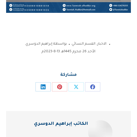
الاخبار
,
القسم النسائي
بواسطة
إبراهيم الدوسري
الأحد 26 محرم 1445هـ 13-8-2023م
مشاركة
Share
Share
Share
Share
on
on
on
on
LinkedIn
Pinterest
Facebook
X
الكاتب
إبراهيم الدوسري