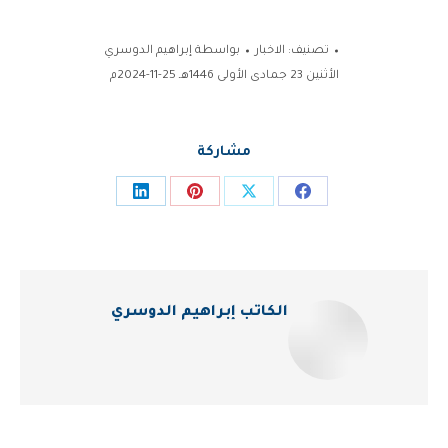
تصنيف:
الاخبار
بواسطة
إبراهيم الدوسري
الأثنين 23 جمادى الأولى 1446هـ 25-11-2024م
مشاركة
Share
Share
Share
Share
on
on
on
on
LinkedIn
Pinterest
Facebook
X
الكاتب
إبراهيم الدوسري