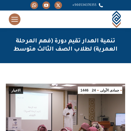
Whatsapp
YouTube
X
966534376355+
page
page
page
opens
opens
opens
in
in
in
new
new
new
تنمية الهدار تقيم دورة (فهم المرحلة
window
window
window
العمرية) لطلاب الصف الثالث متوسط
You are here:
جمادى الأولى
24
1446
الاخبار