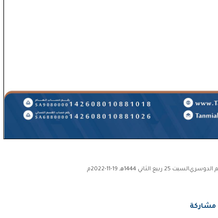
يم الدوسري
السبت 25 ربيع الثاني 1444هـ 19-11-2022م
مشاركة