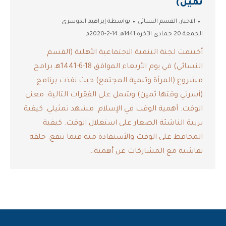
ثمين)
الاخبار
,
القسم النسائي
بواسطة
إبراهيم الدوسري
الجمعة 20 جمادى الآخرة 1441هـ 14-2-2020م
أختتمت لجنة التنمية الاجتماعية الأهلية (القسم
النسائي) في يوم الأربعاء الموافق 18-6-1441هـ برامج
مشروع (المرأة وتنمية المجتمع) حيث نفذت برنامج
(أسرتي وقتها ثمين) وشمل على الفقرات التالية: معنى
الوقت. أهمية الوقت في الإسلام. مشهد تمثيلي. كيفية
تربية الناشئة الصغار على استغلال الوقت. كيفية
المحافظ على الوقت والأستفادة منه فيما ينفع. حلقة
نقاشية مع المشاركات عن أهمية…