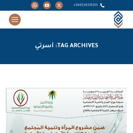
Whatsapp
YouTube
X
966534376355+
page
page
page
opens
opens
opens
in
in
in
new
new
new
window
window
window
TAG ARCHIVES:
أسرتي
You are here: