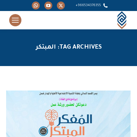
Whatsapp
YouTube
X
966534376355+
page
page
page
opens
opens
opens
in
in
in
new
new
new
window
window
window
TAG ARCHIVES:
المبتكر
You are here: