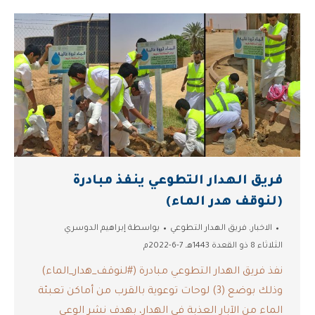
فريق الهدار التطوعي ينفذ مبادرة
(لنوقف هدر الماء)
الاخبار
,
فريق الهدار التطوعي
بواسطة
إبراهيم الدوسري
الثلاثاء 8 ذو القعدة 1443هـ 7-6-2022م
نفذ فريق الهدار التطوعي مبادرة (#لنوقف_هدار_الماء)
وذلك بوضع (3) لوحات توعوية بالقرب من أماكن تعبئة
الماء من الآبار العذبة في الهدار، بهدف نشر الوعي