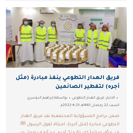
فريق الهدار التطوعي ينفذ مبادرة (مثل
أجره) لتفطير الصائمين
الاخبار
,
فريق الهدار التطوعي
بواسطة
إبراهيم الدوسري
السبت 22 رمضان 1443هـ 23-4-2022م
ضمن برامج المسؤولية المجتمعية نفذ فريق الهدار
التطوعي مبادرة ‫(مثل أجره)، امتثالا لقول الرسول ﷺ:
مَن فطَّر صائماً كان لهُ مِثلُ أجرِه، غيرَ أنه لا ينقصُ مِن