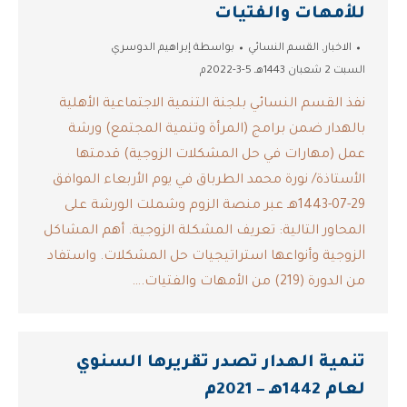
للأمهات والفتيات
الاخبار
,
القسم النسائي
بواسطة
إبراهيم الدوسري
السبت 2 شعبان 1443هـ 5-3-2022م
نفذ القسم النسائي بلجنة التنمية الاجتماعية الأهلية
بالهدار ضمن برامج (المرأة وتنمية المجتمع) ورشة
عمل (مهارات في حل المشكلات الزوجية) قدمتها
الأستاذة/ نورة محمد الطرباق في يوم الأربعاء الموافق
29-07-1443هـ عبر منصة الزوم وشملت الورشة على
المحاور التالية: تعريف المشكلة الزوجية. أهم المشاكل
الزوجية وأنواعها استراتيجيات حل المشكلات. واستفاد
من الدورة (219) من الأمهات والفتيات.…
تنمية الهدار تصدر تقريرها السنوي
لعام 1442هـ – 2021م