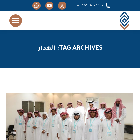
Whatsapp
YouTube
X
966534376355+
page
page
page
opens
opens
opens
in
in
in
new
new
new
window
window
window
TAG ARCHIVES:
الهدار
You are here: