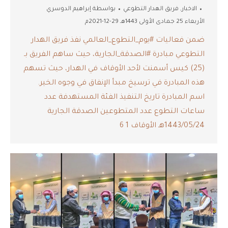
الاخبار
,
فريق الهدار التطوعي
بواسطة
إبراهيم الدوسري
الأربعاء 25 جمادى الأولى 1443هـ 29-12-2021م
ضمن فعاليات ‫#يوم_التطوع_العالمي‬ نفذ فريق الهدار
التطوعي مبادرة ‫#الصدقة_الجارية‬، حيث ساهم الفريق بـ
(25) كيس أسمنت لأحد الأوقاف في الهدار، حيث تسهم
هذه المبادرة في ترسيخ مبدأ الإنفاق في وجوه الخير.
اسم المبادرة تاريخ التنفيذ الفئة المستهدفة عدد
ساعات التطوع عدد المتطوعين الصدقة الجارية
1443/05/24هـ الأوقاف 1 6