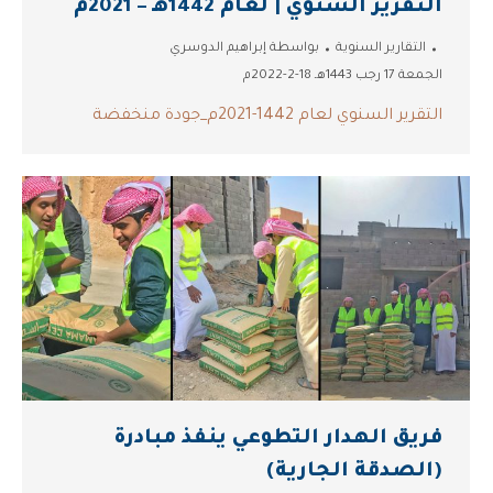
التقرير السنوي | لعام 1442هـ – 2021م
التقارير السنوية
بواسطة
إبراهيم الدوسري
الجمعة 17 رجب 1443هـ 18-2-2022م
التقرير السنوي لعام 1442-2021م_جودة منخفضة
فريق الهدار التطوعي ينفذ مبادرة
(الصدقة الجارية)