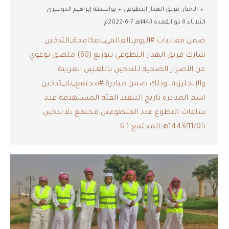
الاخبار
,
فريق الهدار التطوعي
بواسطة
إبراهيم الدوسري
الثلاثاء 8 ذو القعدة 1443هـ 7-6-2022م
ضمن فعاليات ‫#اليوم_العالمي_لمكافحة_التدخين
شارك فريق الهدار التطوعي بتوزيع (60) ملصق توعوي
عن الأضرار الصحية للتدخين باللغتين العربية
والإنجليزية، وذلك ضمن مبادرة #مجتمع_بلا_تدخين.
اسم المبادرة تاريخ التنفيذ الفئة المستهدفة عدد
ساعات التطوع عدد المتطوعين مجتمع بلا تدخين
1443/11/05هـ المجتمع 1 6