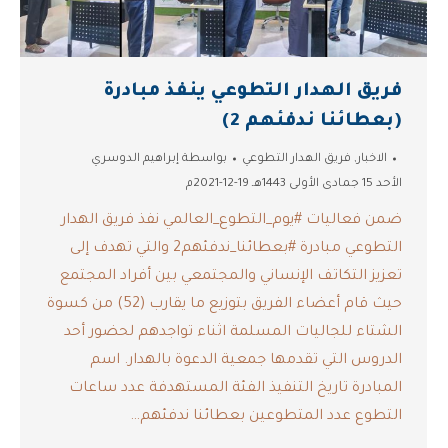
فريق الهدار التطوعي ينفذ مبادرة
(بعطائنا ندفئهم 2)
الاخبار
,
فريق الهدار التطوعي
بواسطة
إبراهيم الدوسري
الأحد 15 جمادى الأولى 1443هـ 19-12-2021م
ضمن فعاليات ‫#يوم_التطوع_العالمي‬ نفذ فريق الهدار
التطوعي مبادرة ‫#بعطائنا_ندفئهم2‬ والتي تهدف إلى
تعزيز التكاتف الإنساني والمجتمعي بين أفراد المجتمع
حيث قام أعضاء الفريق بتوزيع ما يقارب (52) من كسوة
الشتاء للجاليات المسلمة اثناء تواجدهم لحضور أحد
الدروس التي تقدمها جمعية الدعوة بالهدار. اسم
المبادرة تاريخ التنفيذ الفئة المستهدفة عدد ساعات
التطوع عدد المتطوعين بعطائنا ندفئهم…