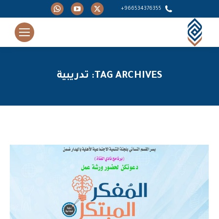
Whatsapp
YouTube
X
966534376355+
page
page
page
opens
opens
opens
in
in
in
new
new
new
window
window
window
TAG ARCHIVES:
تدريبية
You are here: