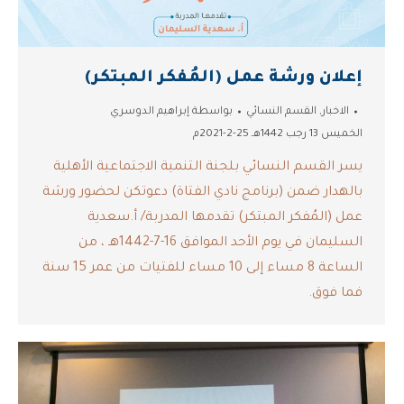
إعلان ورشة عمل (المُفكر المبتكر)
الاخبار
,
القسم النسائي
بواسطة
إبراهيم الدوسري
الخميس 13 رجب 1442هـ 25-2-2021م
يسر القسم النسائي بلجنة التنمية الاجتماعية الأهلية
بالهدار ضمن (برنامج نادي الفتاة) دعوتكن لحضور ورشة
عمل (المُفكر المبتكر) تقدمها المدربة/ أ.سعدية
السليمان في يوم الأحد الموافق 16-7-1442هـ ، من
الساعة 8 مساء إلى 10 مساء للفتيات من عمر 15 سنة
فما فوق.