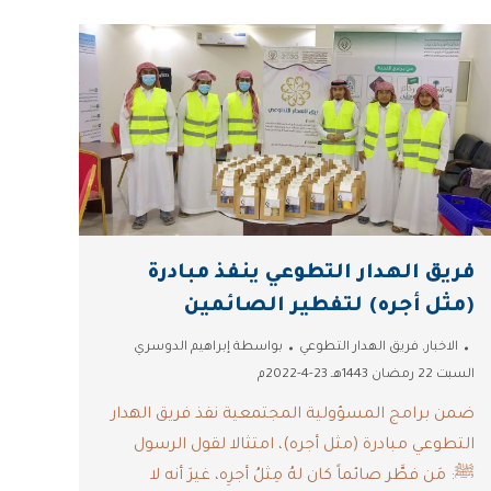
فريق الهدار التطوعي ينفذ مبادرة
(مثل أجره) لتفطير الصائمين
الاخبار
,
فريق الهدار التطوعي
بواسطة
إبراهيم الدوسري
السبت 22 رمضان 1443هـ 23-4-2022م
ضمن برامج المسؤولية المجتمعية نفذ فريق الهدار
التطوعي مبادرة ‫(مثل أجره)، امتثالا لقول الرسول
ﷺ: مَن فطَّر صائماً كان لهُ مِثلُ أجرِه، غيرَ أنه لا