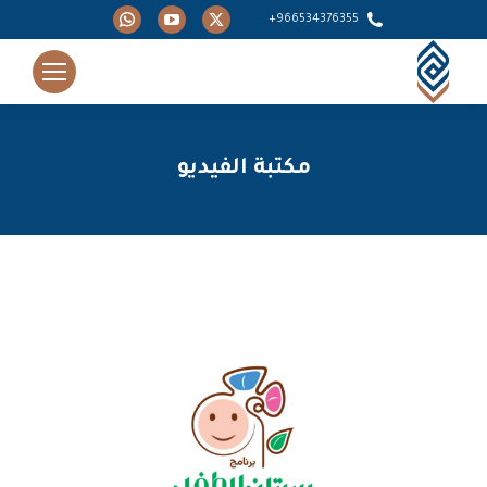
Whatsapp
YouTube
X
966534376355+
page
page
page
opens
opens
opens
in
in
in
new
new
new
window
window
window
مكتبة الفيديو
You are here: