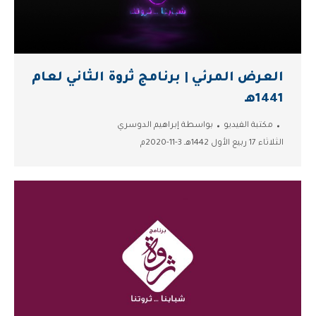
العرض المرئي | برنامج ثروة الثاني لعام
1441هـ
مكتبة الفيديو
بواسطة
إبراهيم الدوسري
الثلاثاء 17 ربيع الأول 1442هـ 3-11-2020م