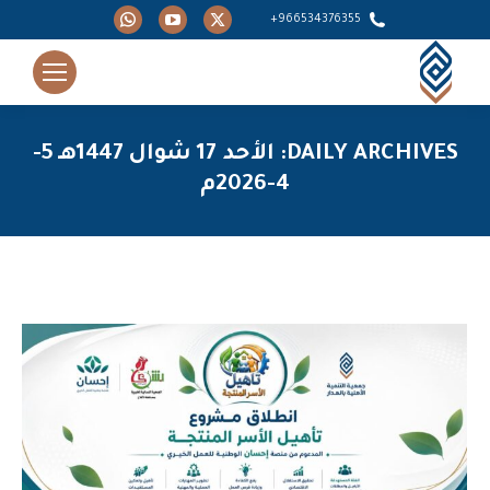
Whatsapp
YouTube
X
966534376355+
page
page
page
opens
opens
opens
in
in
in
new
new
new
DAILY ARCHIVES:
الأحد 17 شوال 1447هـ 5-
window
window
window
4-2026م
You are here: