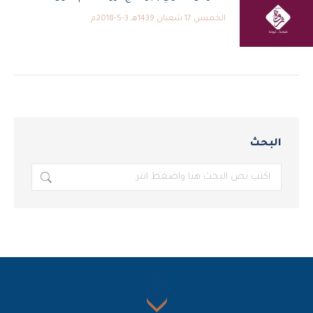
الخميس 17 شعبان 1439هـ 3-5-2018م
البحث
بحث: